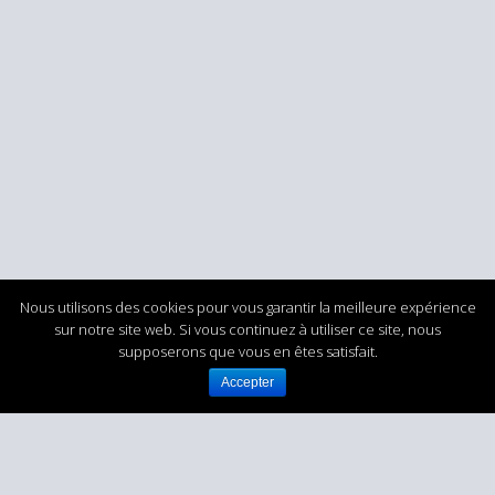
Nous utilisons des cookies pour vous garantir la meilleure expérience
sur notre site web. Si vous continuez à utiliser ce site, nous
supposerons que vous en êtes satisfait.
Accepter
DIRO ATLANTIQUE - Robinetterie et régulation
pour l’Industrie
TEL : +33 (0)5 56 21 88 43