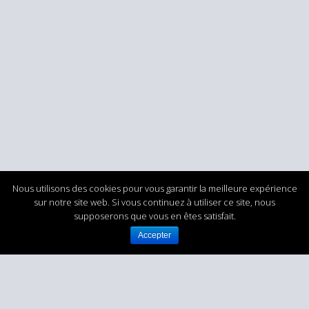
Nous utilisons des cookies pour vous garantir la meilleure expérience
sur notre site web. Si vous continuez à utiliser ce site, nous
supposerons que vous en êtes satisfait.
Accepter
DIRO ATLANTIQUE - Robinetterie et régulation
pour l’Industrie
TEL : +33 (0)5 56 21 88 43
contact@diro-atlantique.fr