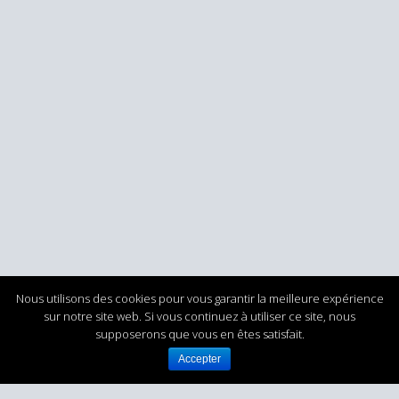
Nous utilisons des cookies pour vous garantir la meilleure expérience
sur notre site web. Si vous continuez à utiliser ce site, nous
supposerons que vous en êtes satisfait.
Accepter
DIRO ATLANTIQUE - Robinetterie et régulation
pour l’Industrie