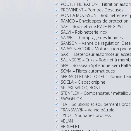
POUTET FILTRATION – Filtration auto
PROMINENT – Pompes Doseuses
PONT A MOUSSON – Robinetterie et p
RAMCO – Enveloppes de protection
SAFI – Robinetterie PVDF PPG PVC
SALVI – Robinetterie inox
SAPPEL – Comptage des liquides
SAMSON – Vanne de régulation, Déte
SARASIN-ACTOR – Motorisation pneum
SART – Détendeur automoteur, access
SAUNDERS – Eriks – Robinet à memb
SBV – Boisseau Sphérique Sern Ball V
SCAM – Filtres automatiques
SFERACO ET SECTORIEL – Robinetterie 
SOCLA – Clapet crépine
SPIRAX SARCO, BONT
STENFLEX – Compensateur métalliqu
SWAGELOK
TLV – Solutions et équipements proc
TRANSMARK – Vanne pétrole
TYCO – Soupapes process
VELAN
VERDELET