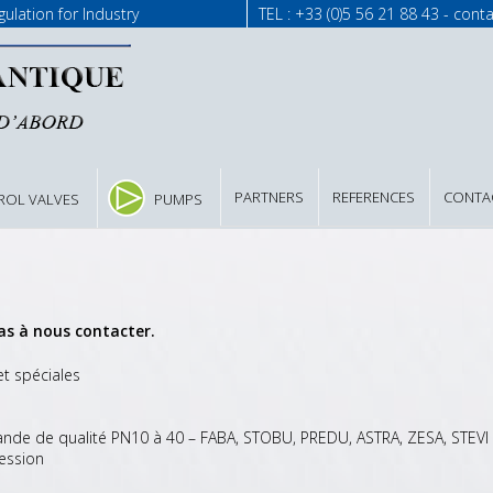
lation for Industry
TEL : +33 (0)5 56 21 88 43 -
conta
PARTNERS
REFERENCES
CONTA
ROL VALVES
PUMPS
as à nous contacter.
t spéciales
nde de qualité PN10 à 40 – FABA, STOBU, PREDU, ASTRA, ZESA, STEVI
ession