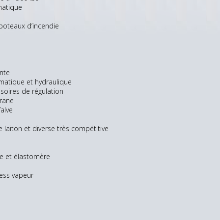
matique
oteaux d’incendie
nte
atique et hydraulique
oires de régulation
rane
alve
laiton et diverse très compétitive
e et élastomère
ess vapeur