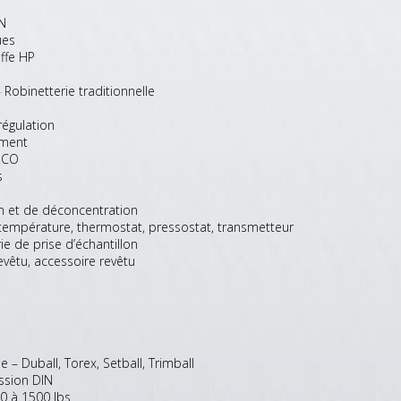
DN
ues
ffe HP
Robinetterie traditionnelle
égulation
ement
RCO
s
on et de déconcentration
mpérature, thermostat, pressostat, transmetteur
e de prise d’échantillon
vêtu, accessoire revêtu
 – Duball, Torex, Setball, Trimball
ssion DIN
0 à 1500 lbs