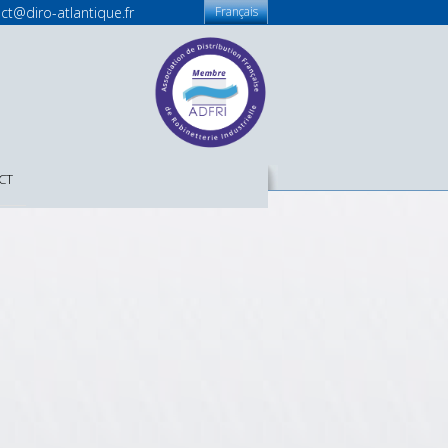
ct@diro-atlantique.fr
Français
CT