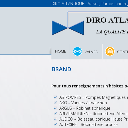
DIRO ATLANTIQUE - Valves, Pumps and regu
HOME
VALVES
CONT
BRAND
Pour tous renseignements n’hésitez p
AB POMPES – Pompes Magnétiques e
AKO – Vannes à manchon
ARGUS – Robinet sphérique
ARI ARMATUREN – Robinetterie Allema
AUDCO – Boisseau conique Haute Pr
AUTEXIER – Robinetterie bronze