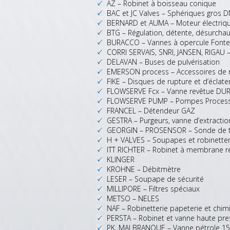
AZ – Robinet à boisseau conique
BAC et JC Valves – Sphériques gros 
BERNARD et AUMA – Moteur électriq
BTG – Régulation, détente, désurchau
BURACCO – Vannes à opercule Fonte
CORRI SERVAIS, SNRI, JANSEN, RIGAU – 
DELAVAN – Buses de pulvérisation
EMERSON process – Accessoires de r
FIKE – Disques de rupture et d’éclat
FLOWSERVE Fcx – Vanne revêtue DU
FLOWSERVE PUMP – Pompes Proces
FRANCEL – Détendeur GAZ
GESTRA – Purgeurs, vanne d’extracti
GEORGIN – PROSENSOR – Sonde de te
H + VALVES – Soupapes et robinetteri
ITT RICHTER – Robinet à membrane re
KLINGER
KROHNE – Débitmètre
LESER – Soupape de sécurité
MILLIPORE – Filtres spéciaux
METSO – NELES
NAF – Robinetterie papeterie et chimie
PERSTA – Robinet et vanne haute pre
PK, MALBRANQUE – Vanne pétrole 15